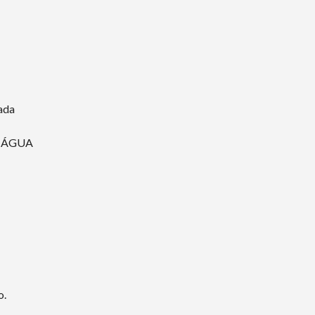
ada
+ ÁGUA
o.