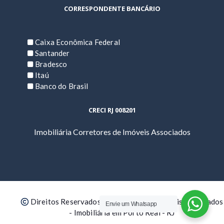
CORRESPONDENTE BANCÁRIO
Caixa Econômica Federal
Santander
Bradesco
Itaú
Banco do Brasil
CRECI RJ 008201
Imobiliária Corretores de Imóveis Associados
Direitos Reservados | Corretores de Imóveis Associados
Envie um Whatsapp
- Imobiliária em Porto Real - RJ