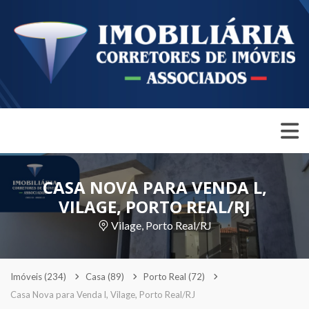
CASA NOVA PARA VENDA L,
VILAGE, PORTO REAL/RJ
Vilage, Porto Real/RJ
Imóveis
(234)
Casa
(89)
Porto Real
(72)
Casa Nova para Venda l, Vilage, Porto Real/RJ