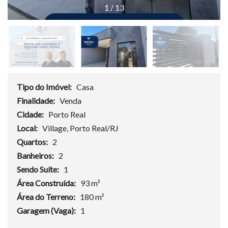
1
/
13
Tipo do Imóvel:
Casa
Finalidade:
Venda
Cidade:
Porto Real
Local:
Village, Porto Real/RJ
Quartos:
2
Banheiros:
2
Sendo Suíte:
1
Área Construída:
93 m²
Área do Terreno:
180 m²
Garagem (Vaga):
1