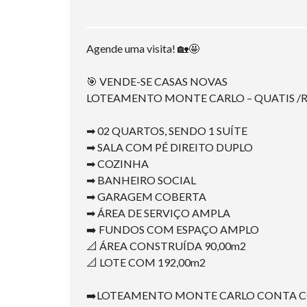
Agende uma visita! 🏡🤩
🎯 VENDE-SE CASAS NOVAS
LOTEAMENTO MONTE CARLO – QUATIS /R
➡ 02 QUARTOS, SENDO 1 SUÍTE
➡ SALA COM PÉ DIREITO DUPLO
➡ COZINHA
➡ BANHEIRO SOCIAL
➡ GARAGEM COBERTA
➡ ÁREA DE SERVIÇO AMPLA
➡️ FUNDOS COM ESPAÇO AMPLO
📐 ÁREA CONSTRUÍDA 90,00m2
📐 LOTE COM 192,00m2
➡️LOTEAMENTO MONTE CARLO CONTA C