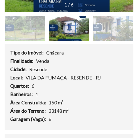
1
/
6
Tipo do Imóvel:
Chácara
Finalidade:
Venda
Cidade:
Resende
Local:
VILA DA FUMAÇA - RESENDE - RJ
Quartos:
6
Banheiros:
1
Área Construída:
150 m²
Área do Terreno:
33148 m²
Garagem (Vaga):
6