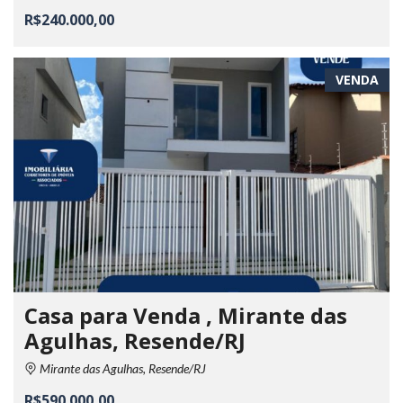
R$240.000,00
VENDA
Casa para Venda , Mirante das
Agulhas, Resende/RJ
Mirante das Agulhas, Resende/RJ
R$590.000,00