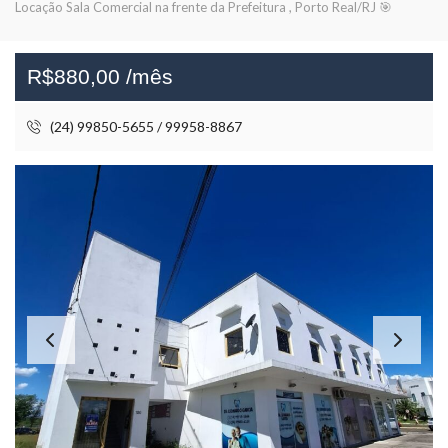
Locação Sala Comercial na frente da Prefeitura , Porto Real/RJ 🎯
R$880,00 /mês
(24) 99850-5655 / 99958-8867