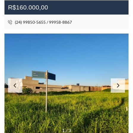
R$160.000,00
(24) 99850-5655 / 99958-8867
1
/
3