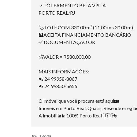
📌 LOTEAMENTO BELA VISTA
PORTO REAL/RJ
🏷️ LOTE COM 330,00 m² (11,00 m x30,00 m)
🏦ACEITA FINANCIAMENTO BANCÁRIO
✅ DOCUMENTAÇÃO OK
💰VALOR = R$80.000,00
MAIS INFORMAÇÕES:
📲 24 99958-8867
📲 24 99850-5655
O imóvel que você procura está aqui🏡
Imóveis em Porto Real, Quatis, Resende e regiã
A imobiliária 100% Porto Real 🇮🇹 💎
ID:
14028