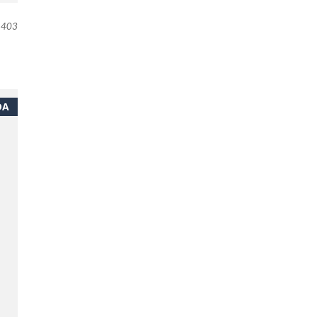
403
DA