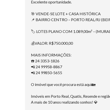
Excelente oportunidade.
🎯 VENDE-SE LOTE + CASA HISTÓRICA
📌 BAIRRO CENTRO – PORTO REAL/RJ (BEI
🏷 LOTES PLANO COM 1.089,00m² – (MURA
💰VALOR: R$750.000,00
MAIS INFORMAÇÕES:
☎️ 24 3353-1826
📲 24 99958-8867
📲 24 99850-5655
O imóvel que você procura está aqui🏡
Imóveis em Porto Real, Quatis, Resende e regiã
A mais de 10 anos realizando sonhos! 💎