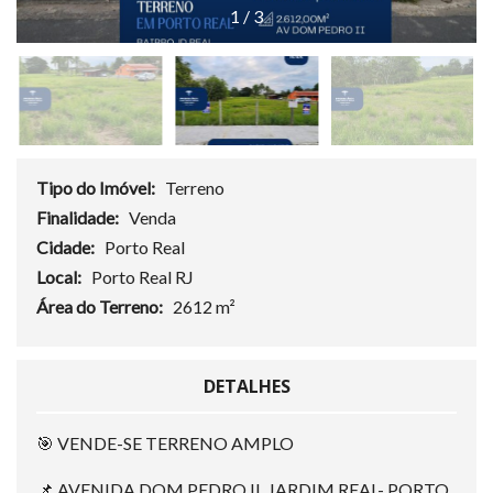
1
/
3
Tipo do Imóvel:
Terreno
Finalidade:
Venda
Cidade:
Porto Real
Local:
Porto Real RJ
Área do Terreno:
2612 m²
DETALHES
🎯 VENDE-SE TERRENO AMPLO
📌 AVENIDA DOM PEDRO II, JARDIM REAL- PORTO