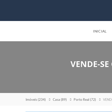
INICIAL
VENDE-SE 
Imóveis
(234)
Casa
(89)
Porto Real
(72)
VENDE